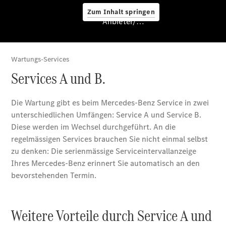
Zum Inhalt springen
Service &
Anbieter/Datenschutz
Zubehör
Servicetermin
buchen
Digitale
Extras
Unterwegs
laden
Pannen- &
Unfallhilfe
Räder &
Reifen