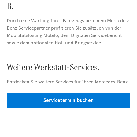
Wartung,
Reparatur
&
Garantie
Übersicht
Reparatur
Service &
Garantie
Rückrufe
Ersatzteile
Accessories