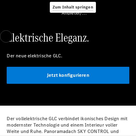
Zum Inhalt springen
Service &
Anbieter/Datenschutz
Zubehör
Elektrische Eleganz.
Der neue elektrische GLC.
Servicetermin
Jetzt konfigurieren
buchen
Digitale
Extras
Unterwegs
laden
Pannen- &
Unfallhilfe
Der vollelektrische GLC verbindet ikonisches Design mit
Räder &
modernster Technologie und einem Interieur voller
Reifen
Weite und Ruhe. Panoramadach SKY CONTROL und