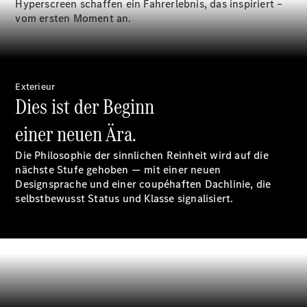
Wartung,
Hyperscreen schaffen ein Fahrerlebnis, das inspiriert –
Reparatur
vom ersten Moment an.
&
Garantie
Exterieur
Dies ist der Beginn
einer neuen Ära.
Die Philosophie der sinnlichen Reinheit wird auf die
nächste Stufe gehoben — mit einer neuen
Designsprache und einer coupéhaften Dachlinie, die
selbstbewusst Status und Klasse signalisiert.
Übersicht
Reparatur
Service &
Garantie
Rückrufe
Ersatzteile
Accessories