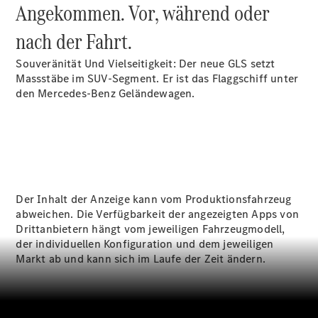
Wartung,
Angekommen. Vor, während oder
Reparatur
&
nach der Fahrt.
Garantie
Souveränität Und Vielseitigkeit: Der neue GLS setzt
Massstäbe im SUV-Segment. Er ist das Flaggschiff unter
den Mercedes-Benz Geländewagen.
Der Inhalt der Anzeige kann vom Produktionsfahrzeug
abweichen. Die Verfügbarkeit der angezeigten Apps von
Übersicht
Drittanbietern hängt vom jeweiligen Fahrzeugmodell,
Reparatur
der individuellen Konfiguration und dem jeweiligen
Service &
Markt ab und kann sich im Laufe der Zeit ändern.
Garantie
Rückrufe
Ersatzteile
Accessories