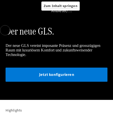
Zum Inhalt springen
Service &
Anbieter/Datenschutz
Zubehör
Der neue GLS.
Der neue GLS vereint imposante Präsenz und grosszügigen
Raum mit luxuriösem Komfort und zukunftsweisender
Technologie.
Servicetermin
buchen
Digitale
Jetzt konfigurieren
Extras
Unterwegs
laden
Pannen- &
Unfallhilfe
Räder &
Reifen
Highlights