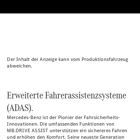
Über uns
Der Inhalt der Anzeige kann vom Produktionsfahrzeug
Unternehmen
abweichen.
Ansprechpartner
Standorte &
Öffnungszeiten
Erweiterte Fahrerassistenzsysteme
Kontaktformular
Servicetermin
(ADAS).
buchen
Mercedes-Benz ist der Pionier der Fahrsicherheits-
Innovationen. Die umfassenden Funktionen von
MB.DRIVE
ASSIST
unterstützen ein sichereres Fahren
und erhöhen den Komfort. Seine neueste Generation