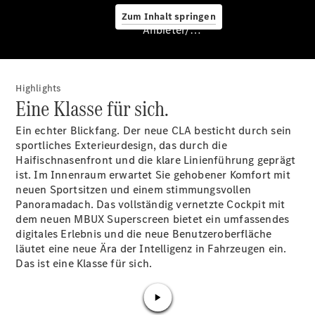
Zum Inhalt springen
Service &
Anbieter/Datenschutz
Zubehör
Highlights
Eine Klasse für sich.
Ein echter Blickfang. Der neue CLA besticht durch sein
sportliches Exterieurdesign, das durch die
Haifischnasenfront und die klare Linienführung geprägt
Servicetermin
ist. Im Innenraum erwartet Sie gehobener Komfort mit
buchen
neuen
Sportsitzen
und einem stimmungsvollen
Digitale
Panoramadach. Das vollständig vernetzte Cockpit mit
Extras
dem neuen MBUX
Superscreen
bietet ein umfassendes
Unterwegs
digitales Erlebnis und die neue Benutzeroberfläche
laden
läutet eine neue Ära der Intelligenz in Fahrzeugen ein.
Pannen- &
Das ist eine Klasse für sich.
Unfallhilfe
Räder &
Reifen