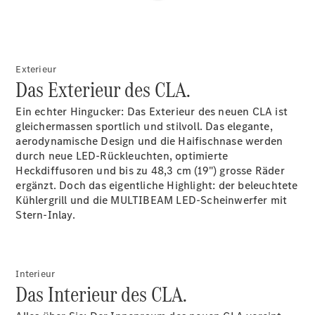
Wartung,
Reparatur
&
Garantie
Exterieur
Das Exterieur des CLA.
Ein echter Hingucker: Das Exterieur des neuen CLA ist
gleichermassen sportlich und stilvoll. Das elegante,
aerodynamische Design und die Haifischnase werden
durch neue LED-Rückleuchten, optimierte
Heckdiffusoren und bis zu 48,3 cm (19") grosse Räder
ergänzt.
Doch das eigentliche Highlight: der beleuchtete
Kühlergrill und die MULTIBEAM
LED-Scheinwerfer
mit
Stern-Inlay.
Übersicht
Reparatur
Service &
Garantie
Rückrufe
Interieur
Das Interieur des CLA.
Ersatzteile
Accessories