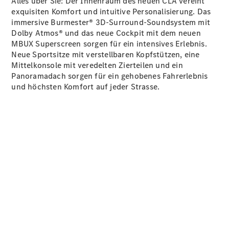
Alles über Sie: Der Innenraum des neuen CLA vereint
exquisiten Komfort und intuitive Personalisierung. Das
immersive Burmester® 3D-Surround-Soundsystem mit
Dolby
Atmos®
und das neue Cockpit mit dem neuen
MBUX
Superscreen
sorgen für ein intensives Erlebnis.
Neue
Sportsitze
mit verstellbaren Kopfstützen, eine
Mittelkonsole mit veredelten Zierteilen und ein
Digitale
Panoramadach sorgen für ein gehobenes Fahrerlebnis
Broschüre
und höchsten Komfort auf jeder Strasse.
Fahrzeugzubehör
Collection
Betriebsanleitungen
Servicetermin
buchen