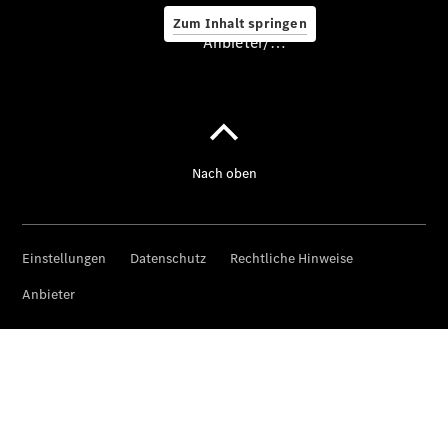
Zum Inhalt springen
Service &
Anbieter/Datenschutz
Zubehör
Servicetermin
buchen
Digitale
Extras
Unterwegs
laden
Pannen- &
Unfallhilfe
Räder &
Reifen