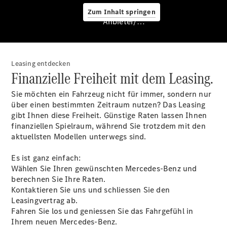
Zum Inhalt springen
Anbieter/Datenschutz
Hilfe
unterwegs
Dienstleistungen
Leasing entdecken
& Garantien
Finanzielle Freiheit mit dem Leasing.
Sie möchten ein Fahrzeug nicht für immer, sondern nur
über einen bestimmten Zeitraum nutzen? Das Leasing
gibt Ihnen diese Freiheit. Günstige Raten lassen Ihnen
finanziellen Spielraum, während Sie trotzdem mit den
aktuellsten Modellen unterwegs sind.
Es ist ganz einfach:
Wählen Sie Ihren gewünschten Mercedes-Benz und
Übersicht
berechnen Sie Ihre Raten.
MERCEDES-
Kontaktieren Sie uns und schliessen Sie den
SWISS-
Leasingvertrag ab.
INTEGRAL
Fahren Sie los und geniessen Sie das Fahrgefühl in
ServiceCare
Ihrem neuen Mercedes-Benz.