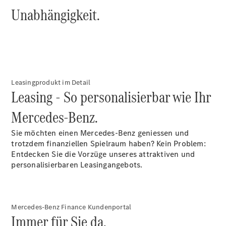
Ersatzteile
Unabhängigkeit.
Reifen und
Kompletträder
Camping-
Zubehör
Servicetermin
Leasingprodukt im Detail
buchen
Leasing - So personalisierbar wie Ihr
Mercedes-Benz.
Sie möchten einen Mercedes-Benz geniessen und
trotzdem finanziellen Spielraum haben? Kein Problem:
Entdecken Sie die Vorzüge unseres attraktiven und
personalisierbaren Leasingangebots.
Über uns
Mercedes-Benz Finance Kundenportal
Immer für Sie da.